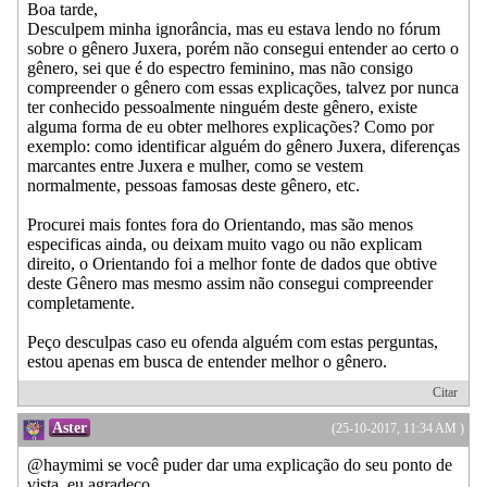
Boa tarde,
Desculpem minha ignorância, mas eu estava lendo no fórum
sobre o gênero Juxera, porém não consegui entender ao certo o
gênero, sei que é do espectro feminino, mas não consigo
compreender o gênero com essas explicações, talvez por nunca
ter conhecido pessoalmente ninguém deste gênero, existe
alguma forma de eu obter melhores explicações? Como por
exemplo: como identificar alguém do gênero Juxera, diferenças
marcantes entre Juxera e mulher, como se vestem
normalmente, pessoas famosas deste gênero, etc.
Procurei mais fontes fora do Orientando, mas são menos
especificas ainda, ou deixam muito vago ou não explicam
direito, o Orientando foi a melhor fonte de dados que obtive
deste Gênero mas mesmo assim não consegui compreender
completamente.
Peço desculpas caso eu ofenda alguém com estas perguntas,
estou apenas em busca de entender melhor o gênero.
Citar
Aster
(25-10-2017, 11:34 AM )
@haymimi se você puder dar uma explicação do seu ponto de
vista, eu agradeço