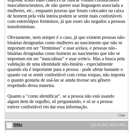
masculinos/neutros, de não querer usar linguagem associada a
mulheres, etc.; enquanto juxeras que foram colocades na caixa
de homem pela vida inteira podem se sentir mais confortáveis
com estereótipos femininos, já que esses são negados a pessoas
transfemininas.
Obviamente, nem sempre é o caso, já que existem pessoas não-
binárias designadas como mulheres ao nascimento que não se
importam em ser "femininas" e usar a/ela/a, e pessoas não-
binárias designadas como homens ao nascimento que não se
importam em ser "masculinas" e usar o/ele/o. Mas a busca pela
validação de uma identidade não-binária - especialmente
quando ela é importante para a pessoa - pode afetar bastante o
quanto vai se sentir confortável com certas roupas, não importa
o quanto gostaria de usá-las se ainda tivesse seu gênero
respeitado dessa maneira.
Quanto a "como identificar", se a pessoa não está usando
algum item de orgulho, só perguntando, e só se a pessoa
estiver confortável em dar essa informação.
Citar
l00ki
(25-10-2017, 02:07 PM )