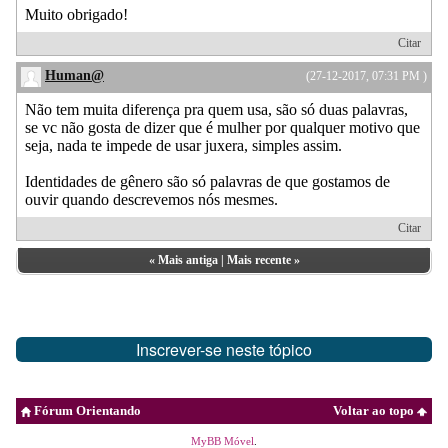
Muito obrigado!
Citar
Human@
(27-12-2017, 07:31 PM )
Não tem muita diferença pra quem usa, são só duas palavras,
se vc não gosta de dizer que é mulher por qualquer motivo que
seja, nada te impede de usar juxera, simples assim.
Identidades de gênero são só palavras de que gostamos de
ouvir quando descrevemos nós mesmes.
Citar
«
Mais antiga
|
Mais recente
»
Inscrever-se neste tópico
Fórum Orientando
Voltar ao topo
MyBB Móvel
.