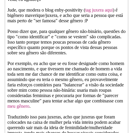
Jude, que modera o blog enby-positivity (
tag juxera aqui
) é
bigênero maverique/juxera, e acho que seria a pessoa que está
mais perto de "ser famosa" desse gênero :P
Posso dizer que, para qualquer gênero não-binário, questões do
tipo "como identificar" e "como se vestem" são complicadas.
Isso tanto porque temos poucas pessoas de cada gênero
específico quanto porque os pontos de vista dessas pessoas
sobre seu gênero são diferentes.
Por exemplo, eu acho que se eu fosse designade como homem
ao nascimento, e que tivessem me chamado de homem a vida
toda sem me dar chance de me identificar como outra coisa, e
assumindo que eu teria o mesmo gênero, eu provavelmente
faria esforços contrários para "balancear" a visão da sociedade
sobre mim como pessoa não-binária: usaria mais roupas
consideradas femininas e procuraria por formas de "parecer
menos masculine" para tentar achar algo que combinasse com
meu gênero
.
Traduzindo isso para juxeras, acho que juxeras que foram
colocades na caixa de mulher pela vida inteira podem acabar
querendo sair mais da ideia de feminilidade/mulheridade
imposta, tendo mais chances de buscar visuais considerados