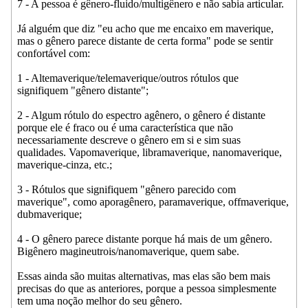
7 - A pessoa é gênero-fluido/multigênero e não sabia articular.
Já alguém que diz "eu acho que me encaixo em maverique,
mas o gênero parece distante de certa forma" pode se sentir
confortável com:
1 - Altemaverique/telemaverique/outros rótulos que
signifiquem "gênero distante";
2 - Algum rótulo do espectro agênero, o gênero é distante
porque ele é fraco ou é uma característica que não
necessariamente descreve o gênero em si e sim suas
qualidades. Vapomaverique, libramaverique, nanomaverique,
maverique-cinza, etc.;
3 - Rótulos que signifiquem "gênero parecido com
maverique", como aporagênero, paramaverique, offmaverique,
dubmaverique;
4 - O gênero parece distante porque há mais de um gênero.
Bigênero magineutrois/nanomaverique, quem sabe.
Essas ainda são muitas alternativas, mas elas são bem mais
precisas do que as anteriores, porque a pessoa simplesmente
tem uma noção melhor do seu gênero.