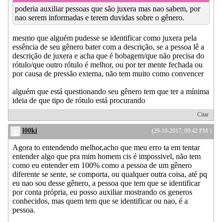
poderia auxiliar pessoas que são juxera mas nao sabem, por
nao serem informadas e terem duvidas sobre o gênero.
mesmo que alguém pudesse se identificar como juxera pela
essência de seu gênero bater com a descrição, se a pessoa lê a
descrição de juxera e acha que é bobagem/que não precisa do
rótulo/que outro rótulo é melhor, ou por ter mente fechada ou
por causa de pressão externa, não tem muito como convencer
alguém que está questionando seu gênero tem que ter a mínima
ideia de que tipo de rótulo está procurando
Citar
l00ki
(29-10-2017, 09:42 PM )
Agora to entendendo melhor,acho que meu erro ta em tentar
entender algo que pra mim homem cis é impossivel, não tem
como eu entender em 100% como a pessoa de um gênero
diferente se sente, se comporta, ou qualquer outra coisa, até pq
eu nao sou desse gênero, a pessoa que tem que se identificar
por conta própria, eu posso auxiliar mostrando os generos
conhecidos, mas quem tem que se identificar ou nao, é a
pessoa.