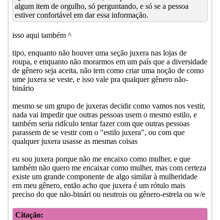
algum item de orgulho, só perguntando, e só se a pessoa
estiver confortável em dar essa informação.
isso aqui também ^
tipo, enquanto não houver uma seção juxera nas lojas de
roupa, e enquanto não morarmos em um país que a diversidade
de gênero seja aceita, não tem como criar uma noção de como
ume juxera se veste, e isso vale pra qualquer gênero não-
binário
mesmo se um grupo de juxeras decidir como vamos nos vestir,
nada vai impedir que outras pessoas usem o mesmo estilo, e
também seria ridículo tentar fazer com que outras pessoas
parassem de se vestir com o "estilo juxera", ou com que
qualquer juxera usasse as mesmas coisas
eu sou juxera porque não me encaixo como mulher, e que
também não quero me encaixar como mulher, mas com certeza
existe um grande componente de algo similar à mulheridade
em meu gênero, então acho que juxera é um rótulo mais
preciso do que não-binári ou neutrois ou gênero-estrela ou w/e
Citação: