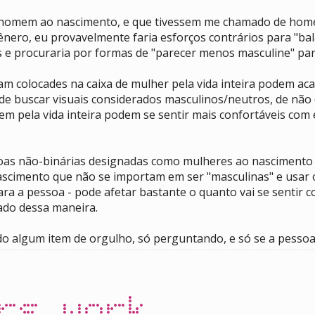
 homem ao nascimento, e que tivessem me chamado de homem
nero, eu provavelmente faria esforços contrários para "ba
as e procuraria por formas de "parecer menos masculine" p
am colocades na caixa de mulher pela vida inteira podem aca
de buscar visuais considerados masculinos/neutros, de não 
m pela vida inteira podem se sentir mais confortáveis com 
oas não-binárias designadas como mulheres ao nascimento q
cimento que não se importam em ser "masculinas" e usar o/
ra a pessoa - pode afetar bastante o quanto vai se sentir 
tado dessa maneira.
do algum item de orgulho, só perguntando, e só se a pessoa
rs.work