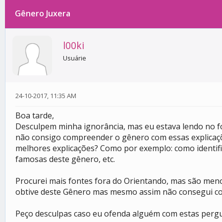
Gênero Juxera
0 votos - 0 média
1
2
3
4
5
l00ki
Usuárie
24-10-2017, 11:35 AM
Boa tarde,
Desculpem minha ignorância, mas eu estava lendo no f
não consigo compreender o gênero com essas explicaçõ
melhores explicações? Como por exemplo: como identif
famosas deste gênero, etc.
Procurei mais fontes fora do Orientando, mas são menos
obtive deste Gênero mas mesmo assim não consegui 
Peço desculpas caso eu ofenda alguém com estas perg