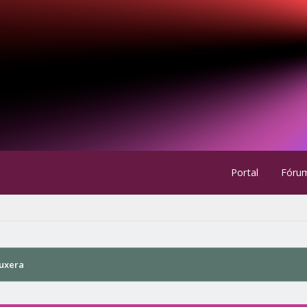
Portal
Fóru
uxera