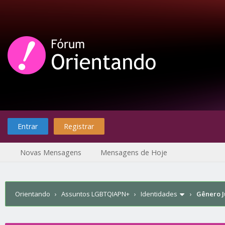
Entrar
Registrar
Novas Mensagens
Mensagens de Hoje
Orientando
›
Assuntos LGBTQIAPN+
›
Identidades
›
Gênero J