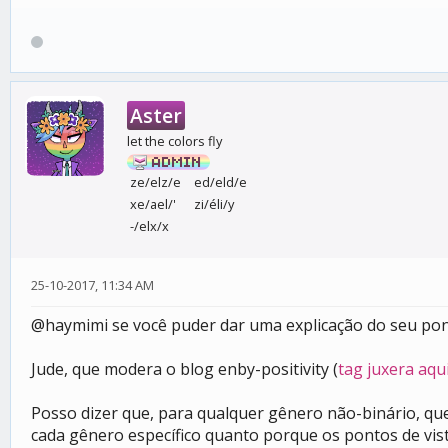
Aster
let the colors fly
ze/elz/e
ed/eld/e
xe/ael/'
zi/éli/y
-/elx/x
25-10-2017, 11:34 AM
@haymimi se você puder dar uma explicação do seu pon
Jude, que modera o blog enby-positivity (
tag juxera aqu
Posso dizer que, para qualquer gênero não-binário, qu
cada gênero específico quanto porque os pontos de vis