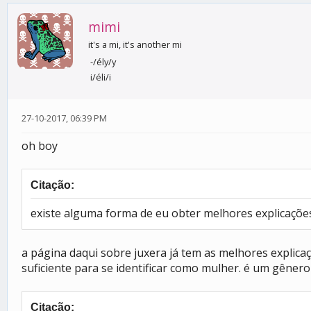
mimi
it's a mi, it's another mi
-/ély/y
i/éli/i
27-10-2017, 06:39 PM
oh boy
Citação:
existe alguma forma de eu obter melhores explicaçõe
a página daqui sobre juxera já tem as melhores explic
suficiente para se identificar como mulher. é um gêne
Citação: