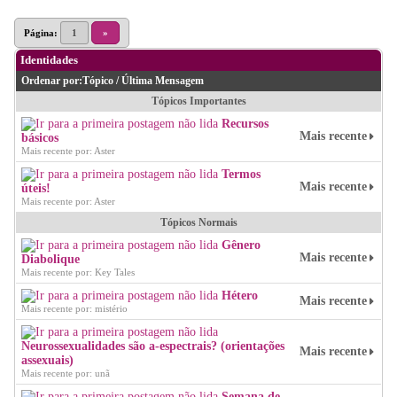
Página:
1
»
Identidades
Ordenar por:
Tópico
/
Última Mensagem
Tópicos Importantes
Recursos
Mais recente
básicos
Mais recente por: Aster
Termos
Mais recente
úteis!
Mais recente por: Aster
Tópicos Normais
Gênero
Mais recente
Diabolique
Mais recente por: Key Tales
Hétero
Mais recente
Mais recente por: mistério
Neurossexualidades são a-espectrais? (orientações
Mais recente
assexuais)
Mais recente por: unã
Semana de